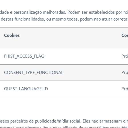
idade e personalização melhoradas. Podem ser estabelecidos por nó
s destas funcionalidades, ou mesmo todas, podem não atuar corret
Cookies
Coo
FIRST_ACCESS_FLAG
Pró
CONSENT_TYPE_FUNCTIONAL
Pró
GUEST_LANGUAGE_ID
Pró
ossos parceiros de publicidade/mídia social. Eles não armazenam 
 internet para oferecer-lhe a possibilidade de compartilhar conteúd