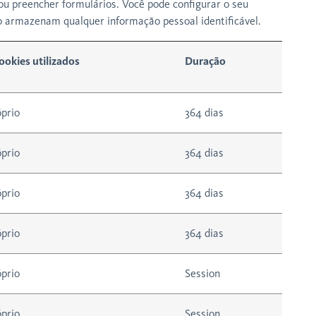
 ou preencher formulários. Você pode configurar o seu
o armazenam qualquer informação pessoal identificável.
ookies utilizados
Duração
prio
364 dias
prio
364 dias
prio
364 dias
prio
364 dias
prio
Session
prio
Session