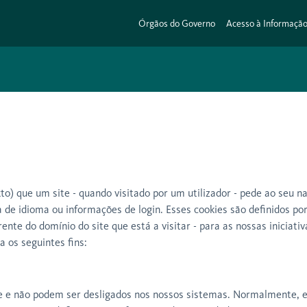
Órgãos do Governo
Acesso à Informaçã
o) que um site - quando visitado por um utilizador - pede ao seu n
ia de idioma ou informações de login. Esses cookies são definidos
ente do domínio do site que está a visitar - para as nossas iniciat
a os seguintes fins:
ne e não podem ser desligados nos nossos sistemas. Normalmente, e