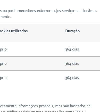
s ou por fornecedores externos cujos serviços adicionámos
amente.
okies utilizados
Duração
prio
364 dias
prio
364 dias
prio
364 dias
diretamente informações pessoais, mas são baseados na
o em mídias sociais ou para mostrar-lhe conteúdo ou