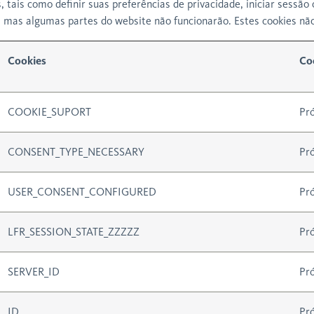
 tais como definir suas preferências de privacidade, iniciar sessão
s, mas algumas partes do website não funcionarão. Estes cookies nã
Cookies
Co
COOKIE_SUPORT
Pró
CONSENT_TYPE_NECESSARY
Pró
USER_CONSENT_CONFIGURED
Pró
LFR_SESSION_STATE_ZZZZZ
Pró
SERVER_ID
Pró
ID
Pró